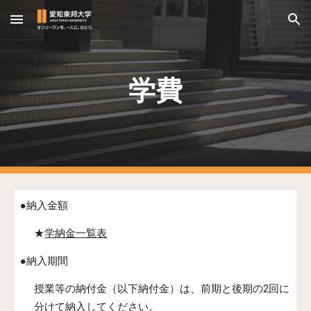
Skip to main content
Skip to navigation
学費
●納入金額
★
学納金一覧表
●納入期間
授業等の納付金（以下納付金）は、前期と後期の2回に
分けて納入してください。