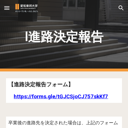
Skip to main content
Skip to navigation
Ⅰ進路決定報告
【進路決定報告フォーム】
https://forms.gle/tGJCSjoCJ757skKf7
卒業後の進路先を決定された場合は、
上記のフォーム