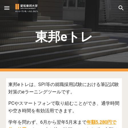
Skip to main content
Skip to navigation
東邦eトレ
東邦eトレは、SPI等の就職採用試験における筆記試験
対策のeラーニングツールです。
PCやスマートフォンで取り組むことができ、通学時間
や空き時間を有効活用できます。
学年を問わず、6月から翌年5月末まで
年額5,280円で